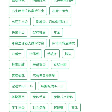
健康保険
偽装請負
公共職業訓練
出生時育児休業給付金
出産一時金
出産手当金
割増金、月60時間以上
失業手当
契約社員
年金
年金生活者支援給付金
広域求職活動費
弁護士
所得税
手続き
振込
教育訓練
最低賃金
有給休暇
業務委託
求職者支援訓練
派遣3年ルール
無期転換ルール
無期雇用
産休手当
産後パパ育休
産手当金
社会保険
移転費
育休