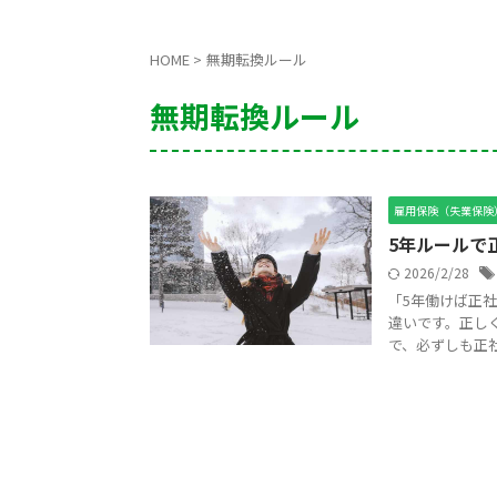
HOME
>
無期転換ルール
無期転換ルール
雇用保険（失業保険
5年ルールで
2026/2/28
「5年働けば正
違いです。正し
で、必ずしも正社