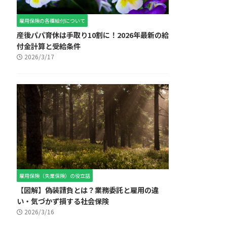
雇用保険の各種給付について
産後パパ育休は手取り10割に！2026年最新の給
付金計算と受給条件
2026/3/17
雇用保険（失業保険）の役立話
【図解】偽装請負とは？業務委託と雇用の違
い・気づかず損する社会保険
2026/3/16