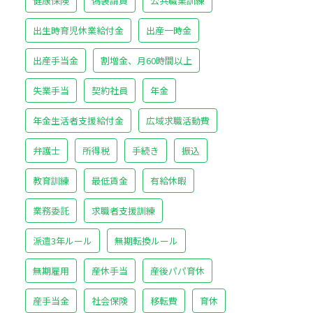
健康保険
偽装請負
公共職業訓練
出生時育児休業給付金
出産一時金
出産手当金
割増金、月60時間以上
失業手当
契約社員
年金
年金生活者支援給付金
広域求職活動費
弁護士
所得税
手続き
振込
教育訓練
最低賃金
有給休暇
業務委託
求職者支援訓練
派遣3年ルール
無期転換ルール
無期雇用
産休手当
産後パパ育休
産手当金
社会保険
移転費
育休