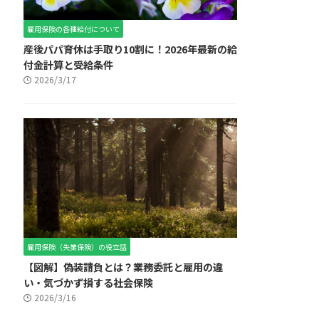
雇用保険の各種給付について
産後パパ育休は手取り10割に！2026年最新の給
付金計算と受給条件
2026/3/17
雇用保険（失業保険）の役立話
【図解】偽装請負とは？業務委託と雇用の違
い・気づかず損する社会保険
2026/3/16