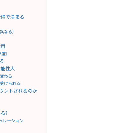
所得で決まる
異なる）
活用
年度）
る
可能性大
変わる
受けられる
カウントされるのか
る?
ュレーション