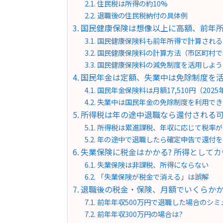
住民税は所得の約10%
退職後の住民税納付の具体例
国民健康保険は想像以上に高額、前年
国民健康保険料も前年所得で計算される
国民健康保険料の計算方法（市区町村で
国民健康保険料の減免制度を活用しよう
国民年金は定額、失業中は免除制度を
国民年金保険料は月額17,510円（2025
失業中は国民年金の免除制度を利用でき
所得税は年の途中退職なら還付される
所得税は累進課税、年収に応じて税率が
年の途中で退職したら確定申告で還付を
失業保険に税金はかかる? 所得として
失業保険は非課税、所得にならない
「失業保険が税金で消える」は誤解
退職後の税金・保険、月額でいくらかか
前年年収500万円で退職した場合のシミ
前年年収300万円の場合は?