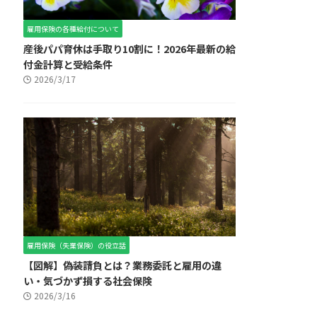
雇用保険の各種給付について
産後パパ育休は手取り10割に！2026年最新の給
付金計算と受給条件
2026/3/17
雇用保険（失業保険）の役立話
【図解】偽装請負とは？業務委託と雇用の違
い・気づかず損する社会保険
2026/3/16