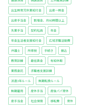
健康保険
偽装請負
公共職業訓練
出生時育児休業給付金
出産一時金
出産手当金
割増金、月60時間以上
失業手当
契約社員
年金
年金生活者支援給付金
広域求職活動費
弁護士
所得税
手続き
振込
教育訓練
最低賃金
有給休暇
業務委託
求職者支援訓練
派遣3年ルール
無期転換ルール
無期雇用
産休手当
産後パパ育休
産手当金
社会保険
移転費
育休