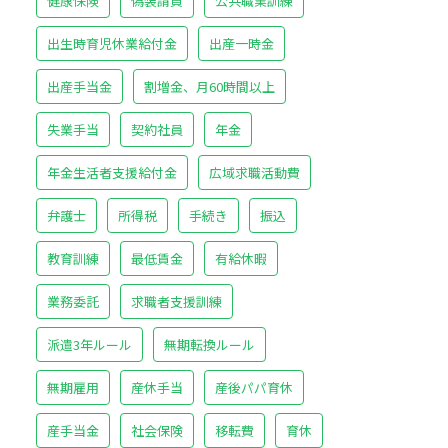
健康保険
偽装請負
公共職業訓練
出生時育児休業給付金
出産一時金
出産手当金
割増金、月60時間以上
失業手当
契約社員
年金
年金生活者支援給付金
広域求職活動費
弁護士
所得税
手続き
振込
教育訓練
最低賃金
有給休暇
業務委託
求職者支援訓練
派遣3年ルール
無期転換ルール
無期雇用
産休手当
産後パパ育休
産手当金
社会保険
移転費
育休