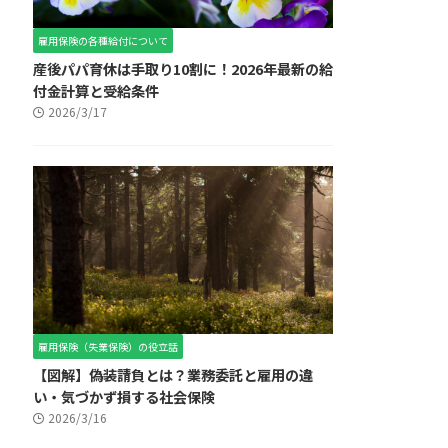
雇用保険の各種給付について
産後パパ育休は手取り10割に！2026年最新の給
付金計算と受給条件
2026/3/17
雇用保険（失業保険）の役立話
【図解】偽装請負とは？業務委託と雇用の違
い・気づかず損する社会保険
2026/3/16