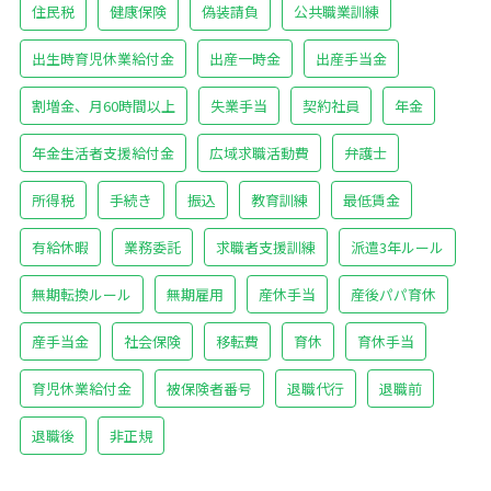
住民税
健康保険
偽装請負
公共職業訓練
出生時育児休業給付金
出産一時金
出産手当金
割増金、月60時間以上
失業手当
契約社員
年金
年金生活者支援給付金
広域求職活動費
弁護士
所得税
手続き
振込
教育訓練
最低賃金
有給休暇
業務委託
求職者支援訓練
派遣3年ルール
無期転換ルール
無期雇用
産休手当
産後パパ育休
産手当金
社会保険
移転費
育休
育休手当
育児休業給付金
被保険者番号
退職代行
退職前
退職後
非正規