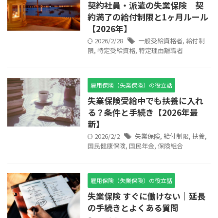
契約社員・派遣の失業保険｜契
約満了の給付制限と1ヶ月ルール
【2026年】
2026/2/28
一般受給資格者
,
給付制
限
,
特定受給資格
,
特定理由離職者
雇用保険（失業保険）の役立話
失業保険受給中でも扶養に入れ
る？条件と手続き【2026年最
新】
2026/2/2
失業保険
,
給付制限
,
扶養
,
国民健康保険
,
国民年金
,
保険組合
雇用保険（失業保険）の役立話
失業保険 すぐに働けない｜延長
の手続きとよくある質問