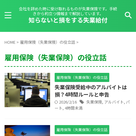
会社を辞めた時に受け取れるものが失業保険です。手続
きから約立つ情報まで解説しています。
知らないと損をする失業給付
HOME
>
雇用保険（失業保険）の役立話
>
雇用保険（失業保険）の役立話
雇用保険（失業保険）の役立話
失業保険受給中のアルバイトは
損？4時間ルールと申告
2026/2/16
失業保険
,
アルバイト
,
パ
ート
,
4時間未満
雇用保険（失業保険）の役立話