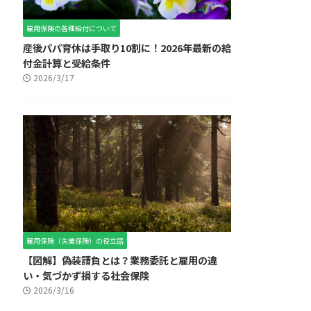
雇用保険の各種給付について
産後パパ育休は手取り10割に！2026年最新の給
付金計算と受給条件
2026/3/17
雇用保険（失業保険）の役立話
【図解】偽装請負とは？業務委託と雇用の違
い・気づかず損する社会保険
2026/3/16