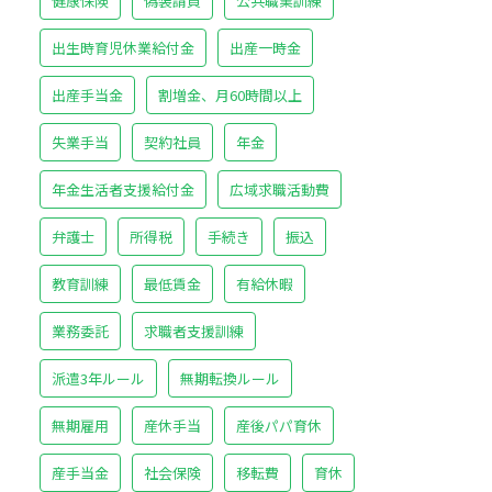
健康保険
偽装請負
公共職業訓練
出生時育児休業給付金
出産一時金
出産手当金
割増金、月60時間以上
失業手当
契約社員
年金
年金生活者支援給付金
広域求職活動費
弁護士
所得税
手続き
振込
教育訓練
最低賃金
有給休暇
業務委託
求職者支援訓練
派遣3年ルール
無期転換ルール
無期雇用
産休手当
産後パパ育休
産手当金
社会保険
移転費
育休