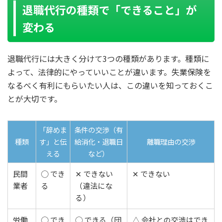
退職代行の種類で「できること」が
変わる
退職代行には大きく分けて3つの種類があります。種類に
よって、法律的にやっていいことが違います。失業保険を
なるべく有利にもらいたい人は、この違いを知っておくこ
とが大切です。
「辞めま
条件の交渉（有
種類
す」と伝
給消化・退職日
離職理由の交渉
える
など）
民間
◯ でき
✕ できない
✕ できない
業者
る
（違法にな
る）
労働
◯ でき
◯ できる（団
△ 会社との交渉はでき