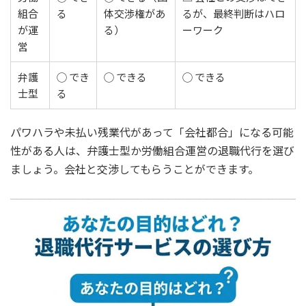
組合
る
体交渉権があ
るが、最終判断はハロ
が運
る）
ーワーク
営
弁護
◯ でき
◯ できる
◯ できる
士型
る
パワハラや未払い残業代があって「会社都合」になる可能
性がある人は、弁護士型か労働組合運営の退職代行を選び
ましょう。会社と交渉してもらうことができます。