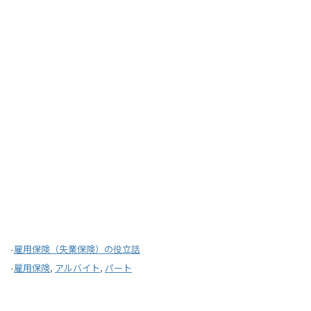
-
雇用保険（失業保険）の役立話
-
雇用保険
,
アルバイト
,
パート