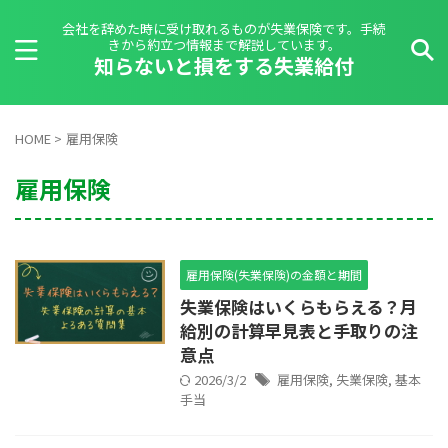
会社を辞めた時に受け取れるものが失業保険です。手続
きから約立つ情報まで解説しています。
知らないと損をする失業給付
HOME
>
雇用保険
雇用保険
雇用保険(失業保険)の金額と期間
失業保険はいくらもらえる？月
給別の計算早見表と手取りの注
意点
2026/3/2
雇用保険
,
失業保険
,
基本
手当