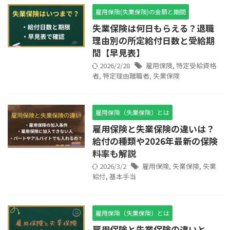
雇用保険(失業保険)の金額と期間
失業保険は何日もらえる？退職
理由別の所定給付日数と受給期
間【早見表】
2026/2/28
雇用保険
,
特定受給資格
者
,
特定理由離職者
,
失業保険
雇用保険（失業保険）とは
雇用保険と失業保険の違いは？
給付の種類や2026年最新の保険
料率も解説
2026/3/2
雇用保険
,
失業保険
,
失業
給付
,
基本手当
雇用保険（失業保険）とは
雇用保険と失業保険の違いと