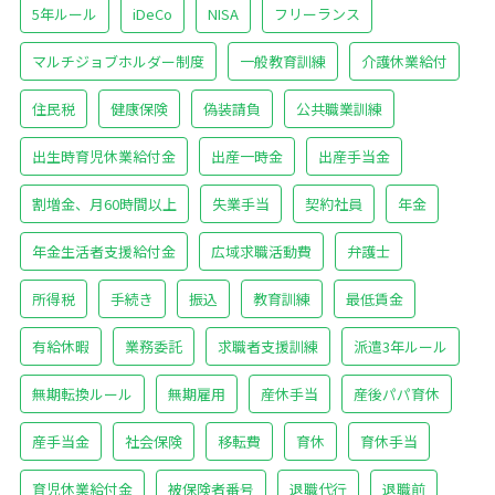
5年ルール
iDeCo
NISA
フリーランス
マルチジョブホルダー制度
一般教育訓練
介護休業給付
住民税
健康保険
偽装請負
公共職業訓練
出生時育児休業給付金
出産一時金
出産手当金
割増金、月60時間以上
失業手当
契約社員
年金
年金生活者支援給付金
広域求職活動費
弁護士
所得税
手続き
振込
教育訓練
最低賃金
有給休暇
業務委託
求職者支援訓練
派遣3年ルール
無期転換ルール
無期雇用
産休手当
産後パパ育休
産手当金
社会保険
移転費
育休
育休手当
育児休業給付金
被保険者番号
退職代行
退職前