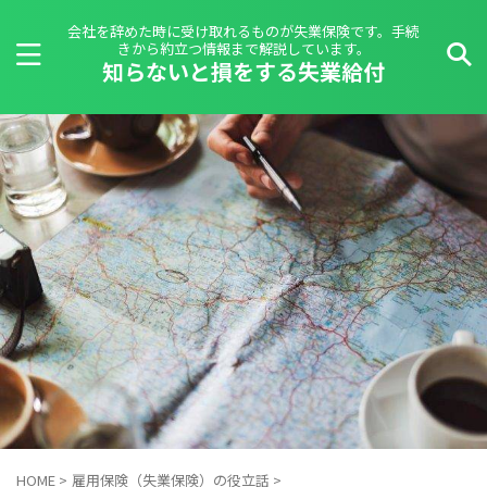
会社を辞めた時に受け取れるものが失業保険です。手続
きから約立つ情報まで解説しています。
知らないと損をする失業給付
HOME
>
雇用保険（失業保険）の役立話
>